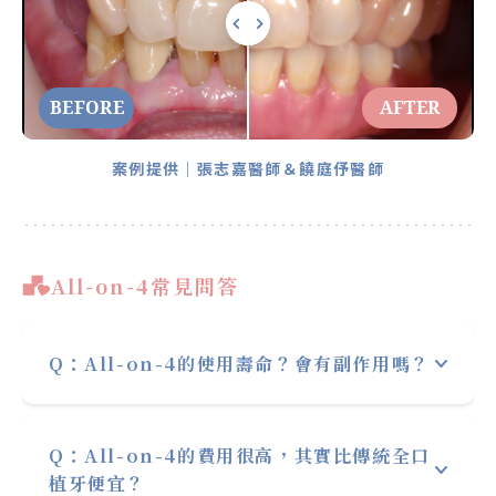
BEFORE
AFTER
案例提供｜張志嘉醫師＆饒庭伃醫師
All-on-4常見問答
Q：All-on-4的使用壽命？會有副作用嗎？
有
統計18年的假牙存活率有高達98.8%
，意思
Q：All-on-4的費用很高，其實比傳統全口
是接近99%的人可以使用超過18年！
植牙便宜？