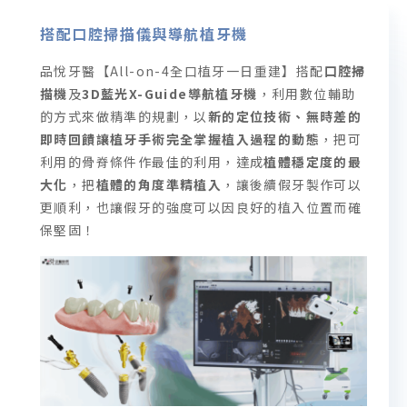
搭配口腔掃描儀與導航植牙機
品悅牙醫【All-on-4全口植牙一日重建】搭配
口腔掃
描機
及
3D藍光X-Guide導航植牙機
，利用數位輔助
的方式來做精準的規劃，以
新的定位技術、無時差的
即時回饋讓植牙手術完全掌握植入過程的動態
，把可
利用的骨脊條件作最佳的利用，達成
植體穩定度的最
大化
，把
植體的角度準精植入
，讓後續假牙製作可以
更順利，也讓假牙的強度可以因良好的植入位置而確
保堅固！