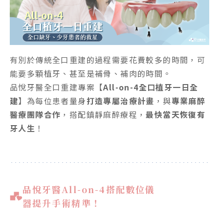
有別於傳統全口重建的過程需要花費較多的時間，可
能要多顆植牙、甚至是補骨、補肉的時間。
品悅牙醫全口重建專案【
All-on-4全口植牙一日全
建
】為每位患者量身
打造專屬治療計畫
，與
專業麻醉
醫療團隊合作
，搭配鎮靜麻醉療程，
最快當天恢復有
牙人生
！
品悅牙醫All-on-4搭配數位儀
器提升手術精準！