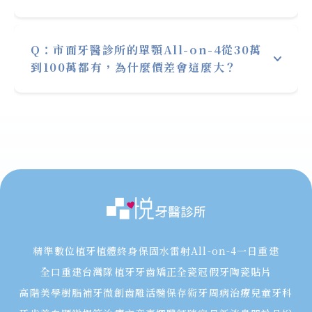
只要
正常的飲食習慣
（避免咬雞骨、雞軟骨、
螃蟹殼等過大咬力的不良使用），加上維持如
All-on-4 療程費用乍看之下很高，但比起全口
同
一般牙齒清潔規律的刷牙方式
，另外
定期回
Q：市面牙醫診所的單顎All-on-4從30萬
一顆一顆植牙其實費用更低更實惠！
診
到100萬都有，為什麼價差會這麼大？
，有很高機會是可以終身受惠舒服的進食。
進行All-on-4在短時間內要完成的很多事前規
劃，包含
外觀分析、咬合分析、進而去篩選是
All-on-4 居高不下的費用一直是很多人望之卻
否適合手術
；確定需要手術後，
骨質及骨量分
步的原因，但是
全口重建的細節很多
，不是只
析、斷層掃描及口腔掃描
的資訊中，
設計植體
有會做單顆植牙手術和會做單顆假牙的醫師就
位置、角度、支數來穩定支撐All-on-4全口重
可以完成一個理想的效果，所以
治療醫師的技
建的假牙
。植牙前也需要先
3D 列印出備用假
術和經驗很重要！
牙
，當天就有
牙技師
支援及
麻醉專科醫師
的協
品悅牙醫搭配先進的醫療科技來輔助，更是如
助，確保整個手術流程安全無虞。
虎添翼，如：X-Guide植牙導航機、口腔掃描
而
傳統的全口植牙
，在完整且詳細的治療過程
精準數位植牙
植體終身保固
水雷射
All-on-4一日重建
機、3D咬合設計軟體，都是可以大大提升治療
中，上述事項都不能少，
最大的差異是治療時
全口重建
台灣隊植牙
牙齒矯正
全瓷冠假牙
陶瓷貼片
的品質。
間會拉更長，植牙顆數會更多，補骨的需求也
高階美學樹脂補牙
微創齒雕
活髓保存術
牙周病治療
兒童牙科
品悅牙醫植體的選擇是
Nobel 諾保科植體
，
更大
，在兼顧生活品質下會需要
臨時假牙作過