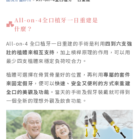
品悅牙醫All-on-4搭配數位儀器提升手術精準！
All-on-4全口植牙一日重建是
All-on-4全口植牙一日重建流程
什麼？
品悅牙醫【All-on-4全口植牙一日重建】優勢
All-on-4 全口植牙一日重建的手術是利用
四到六支強
壯的植體來相互支持
，加上槓桿原理的作用，可以用
常見全口重建術式比較表格
最少四支植體來穩定負荷咬合力。
植體可選擇在骨質骨量好的位置，再利用
專屬的套件
品悅牙醫【All-on-4】案例
來固定假牙
，便可以
快速、安全又便利的方式來重建
全口的美觀及功能
。當天的手術及假牙裝戴就可得到
All-on-4常見問答
一個全新的理想外觀及飲食功能。