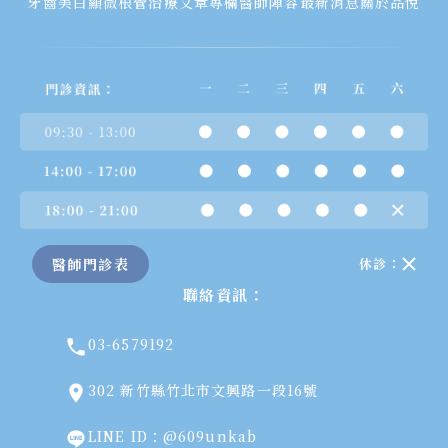
牙齒美白
顯微根管治療
文章專欄
醫師陣容
最新消息
關於品悅
Nobel 諾保科植體為全球
最先開始使用在 All-
渡時期的使用
。
on-4 的植體，也是全球最大廠牌之一
，正式假
大家可以想像家裡在裝潢然後人又要住在裡
牙材質也是有不同的等級，耐久程度就有極大
面，一間一間房間慢慢動工，時間長又影響日
的差異。
常生活，費用也是一筆一筆分開算，所以費用
全口重建就像是蓋一間房子，如果按照標準工
會較高。
法加上專業的團隊，
費用一定需要有合理的水
平
。需要的零件、儀器、專業人員當然會有費
用的差異，但外觀不一定看得出房子的好壞，
買便宜的房子只好居住小心加上祈禱不要地
醫師門診表
休診：
震。
聯絡資訊：
東減西扣便宜的All-on-4反而可能會帶來後續
03-6579192
的問題，我們標準治療的團隊不一定有能力處
理，有時只能又退回到用活動假牙來勉強使用
302 新竹縣竹北市文興路一段16號
的狀況。
LINE ID：@609unkab