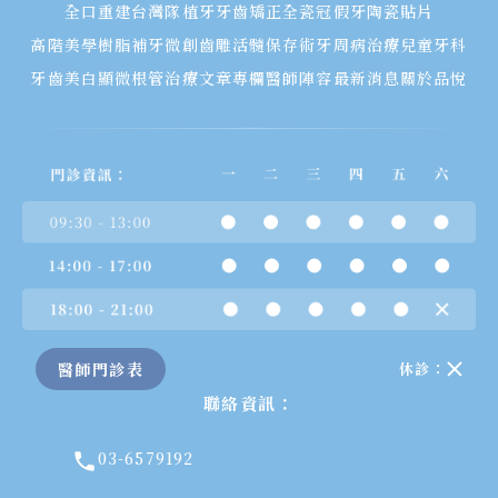
全口重建
台灣隊植牙
牙齒矯正
全瓷冠假牙
陶瓷貼片
高階美學樹脂補牙
微創齒雕
活髓保存術
牙周病治療
兒童牙科
牙齒美白
顯微根管治療
文章專欄
醫師陣容
最新消息
關於品悅
醫師門診表
休診：
聯絡資訊：
03-6579192