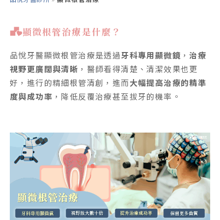
顯微根管治療與一般根管治療有什麼差異？
顯微根管治療是什麼？
顯微根管治療與一般根管治療比較表格
品悅牙醫顯微根管治療是透過
牙科專用顯微鏡
，
治療
顯微根管治療優勢
視野更廣闊與清晰
，醫師看得清楚、清潔效果也更
好，進行的精細根管清創，進而
大幅提高治療的精準
顯微根管治療項目
度與成功率
，降低反覆治療甚至拔牙的機率。
顯微根管治療常見問答