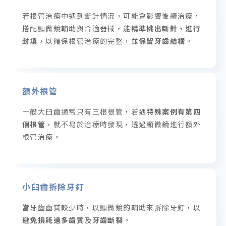
若根管治療中遇到斷針情況，可能會影響後續治療，
搭配顯微鏡輔助與合適器械，能
精準挑出斷針、進行
封填
，以確保根管治療的完整，並
保留牙齒結構
。
額外根管
一般大臼齒通常只有三根根管，若遇
特殊案例有第四
個根管
，就不易於治療時發現，透過顯微鏡進行額外
根管治療。
小臼齒拆除牙釘
當牙齒齒質較少時，以顯微鏡的輔助來拆除牙釘，以
避免損耗過多齒質
及
牙齒斷裂
。