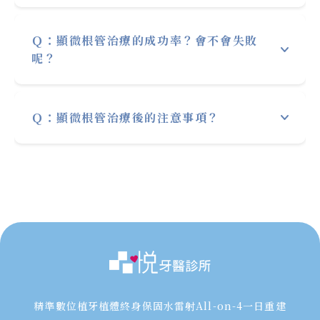
顯微根管治療過程是否會疼痛，會視牙齒當下
Ｑ：顯微根管治療的成功率？會不會失敗
情況而定，若是在
急性發炎期會注射麻藥
，但
呢？
發炎期麻藥的效果可能會無法到百分之百
，這
時會先做緊急處理。若是之前
已清潔過是二次
根據研究報告顯示，牙髓病專科醫師在特別訓
的話基本上是不會有感覺的
。
Ｑ：顯微根管治療後的注意事項？
練及特殊儀器輔助下
可達九成
。使用
顯微鏡輔
助可提高困難案例治療的成功率
，但也有可能
顯微根管治療後的牙齒較為脆弱齒質，會建議
因個案難度不同而有不同的結果喔！
在醫師的評估後完成
全瓷冠假牙或微創齒雕
，
以
加長牙齒使用的年限
。
精準數位植牙
植體終身保固
水雷射
All-on-4一日重建