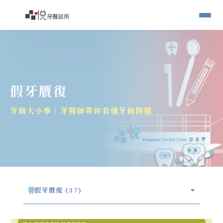
假牙贋復
牙齒大小事｜牙醫師帶你看懂牙齒問題
假牙贋復 (37)