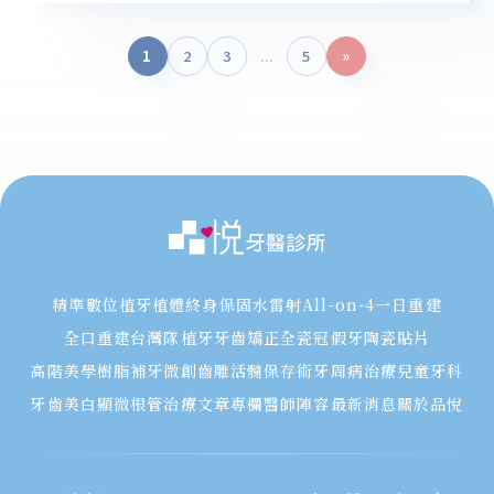
1
2
3
...
5
»
精準數位植牙
植體終身保固
水雷射
All-on-4一日重建
全口重建
台灣隊植牙
牙齒矯正
全瓷冠假牙
陶瓷貼片
高階美學樹脂補牙
微創齒雕
活髓保存術
牙周病治療
兒童牙科
牙齒美白
顯微根管治療
文章專欄
醫師陣容
最新消息
關於品悅