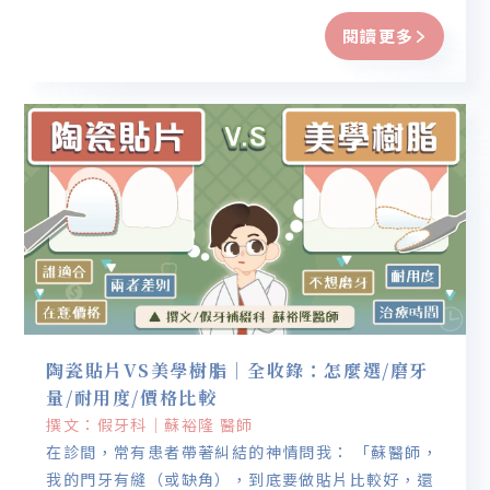
材質比較貴，還可能包含數位口掃、假牙製作精密
閱讀更多
度、醫師與牙技師的技術，以及後續保固與調整。
陶瓷貼片VS美學樹脂｜全收錄：怎麼選/磨牙
量/耐用度/價格比較
撰文：假牙科｜蘇裕隆 醫師
在診間，常有患者帶著糾結的神情問我： 「蘇醫師，
我的門牙有縫（或缺角），到底要做貼片比較好，還