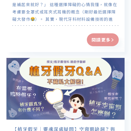
是補起來就好？」 這種選擇障礙的心情我懂，就像在
考慮要全罩式或耳夾式耳機的概念（剛好最近選擇障
礙大發作
）。 其實，現代牙科材料設備技術的進
步，讓我們可以很貪心： 在變美的同時又能夠做到非
常微創。
閱讀更多
【植牙假牙｜靈魂深處疑問】空窗期缺洞？與