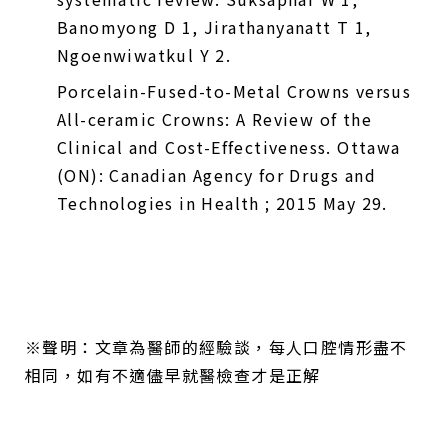
Banomyong D 1, Jirathanyanatt T 1,
Ngoenwiwatkul Y 2.
Porcelain-Fused-to-Metal Crowns versus
All-ceramic Crowns: A Review of the
Clinical and Cost-Effectiveness. Ottawa
(ON): Canadian Agency for Drugs and
Technologies in Health ; 2015 May 29.
※聲明：文章為醫師的經驗談，每人口腔情形盡不
相同，如有不適儘早就醫檢查才是正解