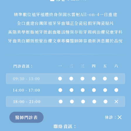
精準數位植牙
植體終身保固
水雷射
All-on-4一日重建
全口重建
台灣隊植牙
牙齒矯正
全瓷冠假牙
陶瓷貼片
高階美學樹脂補牙
微創齒雕
活髓保存術
牙周病治療
兒童牙科
牙齒美白
顯微根管治療
文章專欄
醫師陣容
最新消息
關於品悅
醫師門診表
休診：
聯絡資訊：