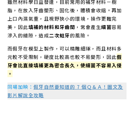
雖然材料學日益發達，目前常用的補牙材料－樹
脂，在放入牙齒塑形、固化後，體積會收縮。再加
上口內濕氣重，且視野狹小的環境，操作更難完
美，因此
填補的材料和牙齒間
，常會產生
細菌
容易
滲入的縫隙，造成
二次蛀牙
的風險。
而假牙在模型上製作，可以精雕細琢，而且材料多
元較不受限制，硬度比較高也較不易變形，因此
假
牙會比直接填補更為密合長久，使細菌不容易入侵
。
同場加映：
假牙自然要知道的 7 個Ｑ＆Ａ！圖文及
影片解說全攻略