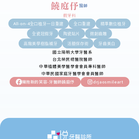
饒庭伃
醫師
假牙科
All-on-4全口植牙一日重建
全口重建
精準數位植牙
全瓷冠假牙
陶瓷貼片
微創齒雕
高階美學樹脂補牙
活髓保存術
牙齒美白
國立陽明大學牙醫系
台北榮民總醫院醫師
中華植體美學醫學會會員專科醫師
中華民國家庭牙醫學會會員醫師
擁抱新的笑容-牙醫師饒庭伃
drjaosmileart