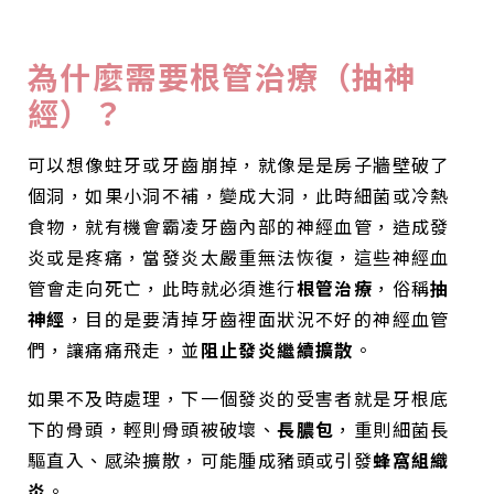
為什麼需要根管治療（抽神
經）？
可以想像蛀牙或牙齒崩掉，就像是是房子牆壁破了
個洞，如果小洞不補，變成大洞，此時細菌或冷熱
食物，就有機會霸凌牙齒內部的神經血管，造成發
炎或是疼痛，當發炎太嚴重無法恢復，這些神經血
管會走向死亡，此時就必須進行
根管治療
，俗稱
抽
神經
，目的是要清掉牙齒裡面狀況不好的神經血管
們，讓痛痛飛走，並
阻止發炎繼續擴散
。
如果不及時處理，下一個發炎的受害者就是牙根底
下的骨頭，輕則骨頭被破壞、
長膿包
，重則細菌長
驅直入、感染擴散，可能腫成豬頭或引發
蜂窩組織
炎
。