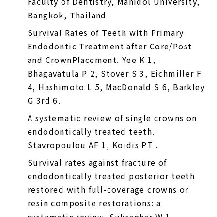
Faculty of Dentistry, Mahidol University,
Bangkok, Thailand
Survival Rates of Teeth with Primary
Endodontic Treatment after Core/Post
and CrownPlacement. Yee K 1,
Bhagavatula P 2, Stover S 3, Eichmiller F
4, Hashimoto L 5, MacDonald S 6, Barkley
G 3rd 6.
A systematic review of single crowns on
endodontically treated teeth.
Stavropoulou AF 1, Koidis PT .
Survival rates against fracture of
endodontically treated posterior teeth
restored with full-coverage crowns or
resin composite restorations: a
systematic review. Suksaphar W 1,