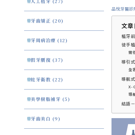
人工植牙 (27)
品悅牙醫診
牙齒矯正 (20)
文章
植牙
牙周病治療 (12)
徒手
需
假牙贋復 (37)
導引
全
導航
蛀牙衛教 (22)
X
導
美學樹脂補牙 (5)
結語
牙齒美白 (9)