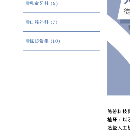
兒童牙科 (6)
口腔外科 (7)
採訪彙集 (10)
隨著科技
植牙
，以
這些人工