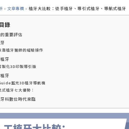
所
»
文章專欄
»
植牙大比較：徒手植牙、導引式植牙、導航式植牙
目錄
前的重要評估
植牙
依靠植牙醫師的經驗操作
式植牙
客製化3D印製導引版
式植牙
-Guide藍光3D植牙導航機
航式植牙七大優勢：
－牙科數位時代來臨