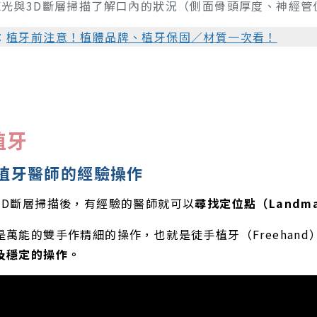
X光與3D斷層掃描了解口內的狀況（側面骨頭厚度、神經管
：
植牙前注意！植體品牌、植牙保固／材質一次看！
植牙
植牙醫師的經驗操作
3D斷層掃描後，有經驗的醫師就可以
尋找定位點（Landm
是萬能的雙手作精細的操作，也就是徒手植牙（Freehand
及穩定的操作。