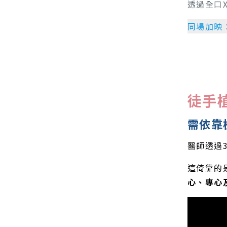
透過全口
同場加映
徒手
需依靠
醫師透過
這倚靠的
心、專心