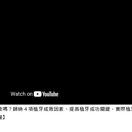
敗嗎？歸納４項植牙成敗因素、提高植牙成功關鍵、實際植牙
醫】