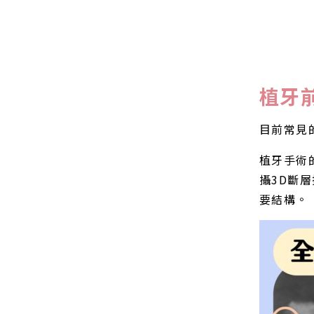
植牙
目前常見
植牙手術
攝3D斷
要結構。