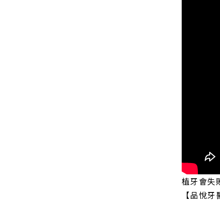
植牙會失
【品悅牙