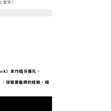
位置等）
ark）來作植牙擴孔
。
），
很需要醫師的經驗、細