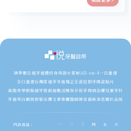
精準數位植牙
植體終身保固
水雷射
All-on-4一日重建
全口重建
台灣隊植牙
牙齒矯正
全瓷冠假牙
陶瓷貼片
高階美學樹脂補牙
微創齒雕
活髓保存術
牙周病治療
兒童牙科
牙齒美白
顯微根管治療
文章專欄
醫師陣容
最新消息
關於品悅