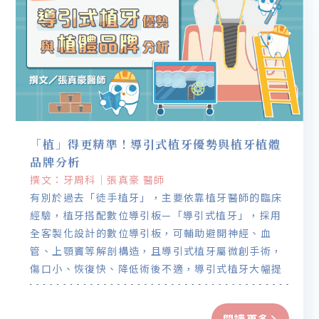
「植」得更精準！導引式植牙優勢與植牙植體
品牌分析
撰文：牙周科｜張真豪 醫師
有別於過去「徒手植牙」，主要依靠植牙醫師的臨床
經驗，植牙搭配數位導引板—「導引式植牙」，採用
全客製化設計的數位導引板，可輔助避開神經、血
管、上顎竇等解剖構造，且導引式植牙屬微創手術，
傷口小、恢復快、降低術後不適，導引式植牙大幅提
升植牙的安全性、成功率和精準度。
閱讀更多