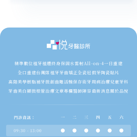
精準數位植牙
植體終身保固
水雷射
All-on-4一日重建
全口重建
台灣隊植牙
牙齒矯正
全瓷冠假牙
陶瓷貼片
高階美學樹脂補牙
微創齒雕
活髓保存術
牙周病治療
兒童牙科
牙齒美白
顯微根管治療
文章專欄
醫師陣容
最新消息
關於品悅