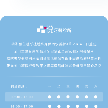
精準數位植牙
植體終身保固
水雷射
All-on-4一日重建
全口重建
台灣隊植牙
牙齒矯正
全瓷冠假牙
陶瓷貼片
高階美學樹脂補牙
微創齒雕
活髓保存術
牙周病治療
兒童牙科
牙齒美白
顯微根管治療
文章專欄
醫師陣容
最新消息
關於品悅