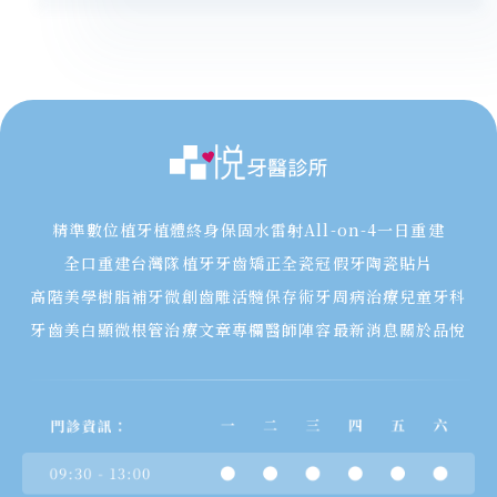
精準數位植牙
植體終身保固
水雷射
All-on-4一日重建
全口重建
台灣隊植牙
牙齒矯正
全瓷冠假牙
陶瓷貼片
高階美學樹脂補牙
微創齒雕
活髓保存術
牙周病治療
兒童牙科
牙齒美白
顯微根管治療
文章專欄
醫師陣容
最新消息
關於品悅