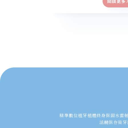
閱讀更多
精準數位植牙
植體終身保固
水雷
活髓保存術
牙