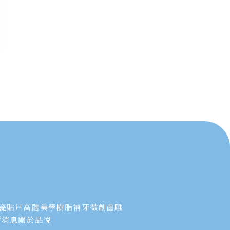
瓷貼片
高階美學樹脂補牙
微創齒雕
新消息
關於品悅