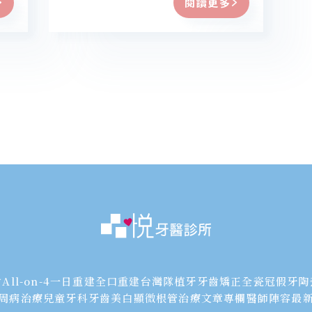
閱讀更多
射
All-on-4一日重建
全口重建
台灣隊植牙
牙齒矯正
全瓷冠假牙
陶
周病治療
兒童牙科
牙齒美白
顯微根管治療
文章專欄
醫師陣容
最