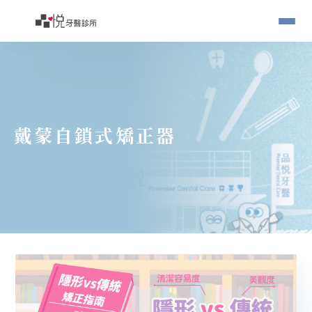
戴蒙自鎖式矯正器