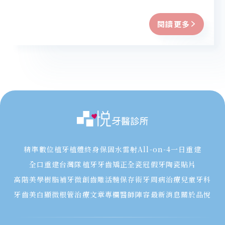
閱讀更多
精準數位植牙
植體終身保固
水雷射
All-on-4一日重建
全口重建
台灣隊植牙
牙齒矯正
全瓷冠假牙
陶瓷貼片
高階美學樹脂補牙
微創齒雕
活髓保存術
牙周病治療
兒童牙科
牙齒美白
顯微根管治療
文章專欄
醫師陣容
最新消息
關於品悅