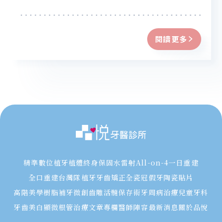
閱讀更多
精準數位植牙
植體終身保固
水雷射
All-on-4一日重建
全口重建
台灣隊植牙
牙齒矯正
全瓷冠假牙
陶瓷貼片
高階美學樹脂補牙
微創齒雕
活髓保存術
牙周病治療
兒童牙科
牙齒美白
顯微根管治療
文章專欄
醫師陣容
最新消息
關於品悅