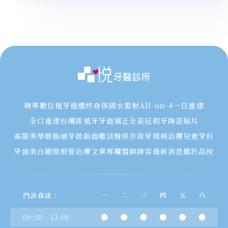
精準數位植牙
植體終身保固
水雷射
All-on-4一日重建
全口重建
台灣隊植牙
牙齒矯正
全瓷冠假牙
陶瓷貼片
高階美學樹脂補牙
微創齒雕
活髓保存術
牙周病治療
兒童牙科
牙齒美白
顯微根管治療
文章專欄
醫師陣容
最新消息
關於品悅