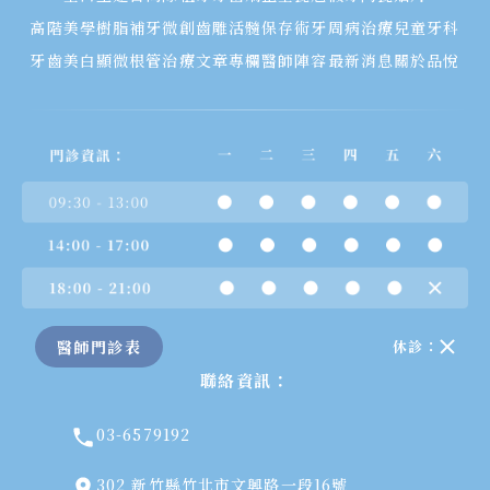
高階美學樹脂補牙
微創齒雕
活髓保存術
牙周病治療
兒童牙科
牙齒美白
顯微根管治療
文章專欄
醫師陣容
最新消息
關於品悅
醫師門診表
休診：
聯絡資訊：
03-6579192
302 新竹縣竹北市文興路一段16號