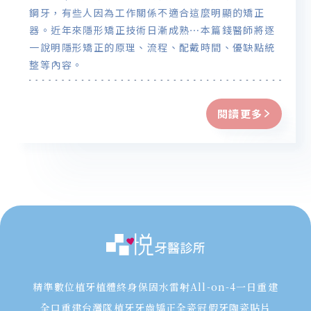
鋼牙，有些人因為工作關係不適合這麼明顯的矯正
器。近年來隱形矯正技術日漸成熟⋯本篇錢醫師將逐
一說明隱形矯正的原理、流程、配戴時間、優缺點統
整等內容。
閱讀更多
精準數位植牙
植體終身保固
水雷射
All-on-4一日重建
全口重建
台灣隊植牙
牙齒矯正
全瓷冠假牙
陶瓷貼片