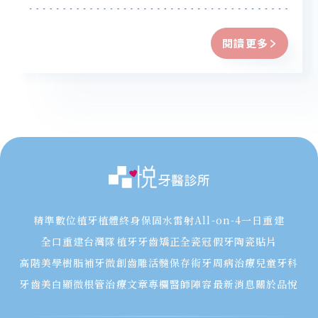
美白又是什麼呢？牙齒美白後的效果能維持多久呢？
閱讀更多
精準數位植牙
植體終身保固
水雷射
All-on-4一日重建
全口重建
台灣隊植牙
牙齒矯正
全瓷冠假牙
陶瓷貼片
高階美學樹脂補牙
微創齒雕
活髓保存術
牙周病治療
兒童牙科
牙齒美白
顯微根管治療
文章專欄
醫師陣容
最新消息
關於品悅