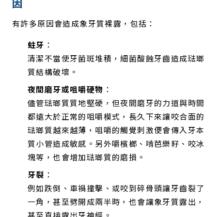
因
有許多原因會造成象牙質裸露，包括：
蛀牙
：
清潔不當使牙菌斑堆積，細菌酸蝕牙齒造成琺瑯
質結構破壞。
夜間磨牙或咀嚼硬物
：
儘管琺瑯質質地堅硬，但夜間磨牙的力道與時間
都遠大於正常的咀嚼模式，長久下來讓咬合面的
琺瑯質越來越薄，咀嚼的觸覺刺激便會傳入牙本
質小管造成敏感。另外嚼檳榔、啃芭樂籽、咬冰
塊等，也會增加琺瑯質的磨損。
牙裂
：
例如跌倒、車禍撞擊、或咬到碎骨頭讓牙齒裂了
一角，甚至劈開成兩半時，也會讓象牙質露出，
甚至直接露出牙神經。