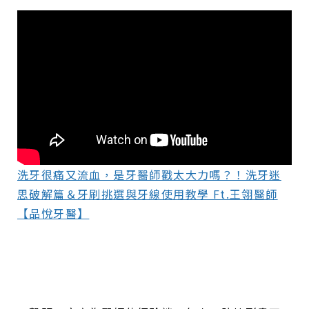
洗牙很痛又流血，是牙醫師戳太大力嗎？！洗牙迷
思破解篇＆牙刷挑選與牙線使用教學 Ft.王翎醫師
【品悅牙醫】