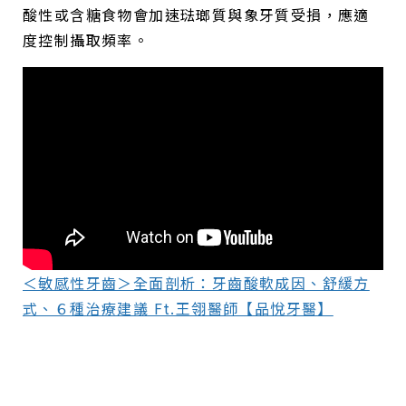
酸性或含糖食物會加速琺瑯質與象牙質受損，應適
度控制攝取頻率。
＜敏感性牙齒＞全面剖析：牙齒酸軟成因、舒緩方
式、６種治療建議 Ft.王翎醫師【品悅牙醫】