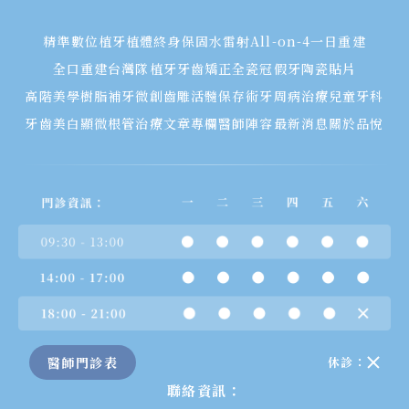
精準數位植牙
植體終身保固
水雷射
All-on-4一日重建
全口重建
台灣隊植牙
牙齒矯正
全瓷冠假牙
陶瓷貼片
高階美學樹脂補牙
微創齒雕
活髓保存術
牙周病治療
兒童牙科
牙齒美白
顯微根管治療
文章專欄
醫師陣容
最新消息
關於品悅
醫師門診表
休診：
聯絡資訊：