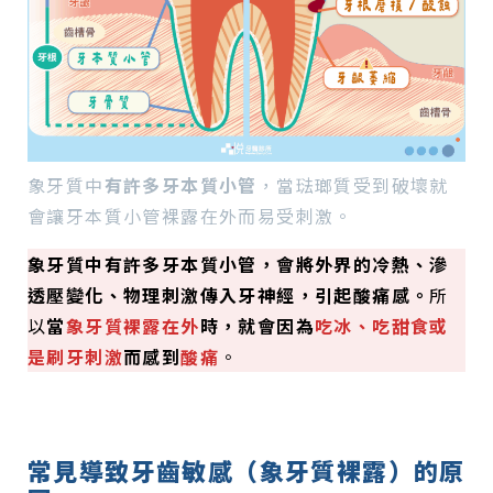
象牙質中
有許多牙本質小管
，當琺瑯質受到破壞就
會讓牙本質小管裸露在外而易受刺激
。
象牙質中有許多牙本質小管，會將外界的冷熱、滲
透壓變化、物理刺激傳入牙神經，引起酸痛感。
所
以
當
象牙質裸露在外
時，就會因為
吃冰、吃甜食或
是刷牙刺激
而感到
酸痛
。
常
見導致牙齒敏感（象牙質裸露）的原