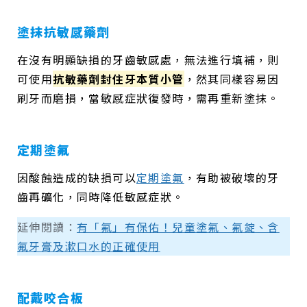
塗抹抗敏感藥劑
在沒有明顯缺損的牙齒敏感處，無法進行填補，則
可使用
抗敏藥劑封住牙本質小管
，然其同樣容易因
刷牙而磨損，當敏感症狀復發時，需再重新塗抹。
定期塗氟
因酸蝕造成的缺損可以
定期塗氟
，有助被破壞的牙
齒再礦化，同時降低敏感症狀。
延伸閱讀：
有「氟」有保佑！兒童塗氟、氟錠、含
氟牙膏及漱口水的正確使用
配戴咬合板