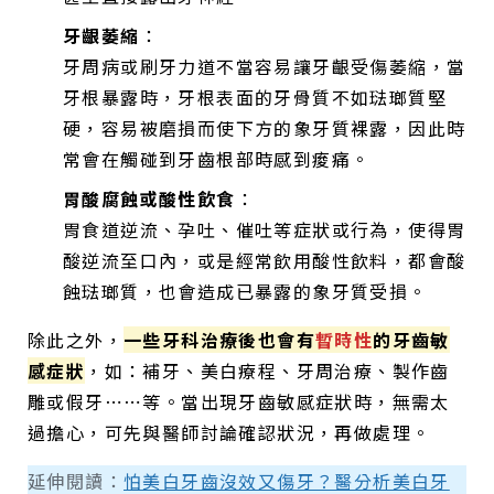
牙齦萎縮
：
牙周病或刷牙力道不當容易讓牙齦受傷萎縮，當
牙根暴露時，牙根表面的牙骨質不如琺瑯質堅
硬，容易被磨損而使下方的象牙質裸露，因此時
常會在觸碰到牙齒根部時感到痠痛。
胃酸腐蝕或酸性飲食
：
胃食道逆流、孕吐、催吐等症狀或行為，使得胃
酸逆流至口內，或是經常飲用酸性飲料，都會酸
蝕琺瑯質，也會造成已暴露的象牙質受損。
除此之外，
一些牙科治療後也會有
暫時性
的牙齒敏
感症狀
，如：補牙、美白療程、牙周治療、製作齒
雕或假牙⋯⋯等。當出現牙齒敏感症狀時，無需太
過擔心，可先與醫師討論確認狀況，再做處理。
延伸閱讀：
怕美白牙齒沒效又傷牙？醫分析美白牙