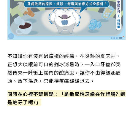
不知道你有沒有過這樣的經驗，在炎熱的夏天裡，
正想大啖眼前可口的剉冰消暑時，一入口牙齒卻突
然傳來一陣衝上腦門的酸痛感，讓你不由得皺起眉
頭、放下湯匙，只能待疼痛緩緩退去。
同時在心裡不禁懷疑：「是敏感性牙齒在作怪嗎? 還
是蛀牙了呢?」