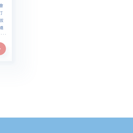
會
打
拔
矯
織
無