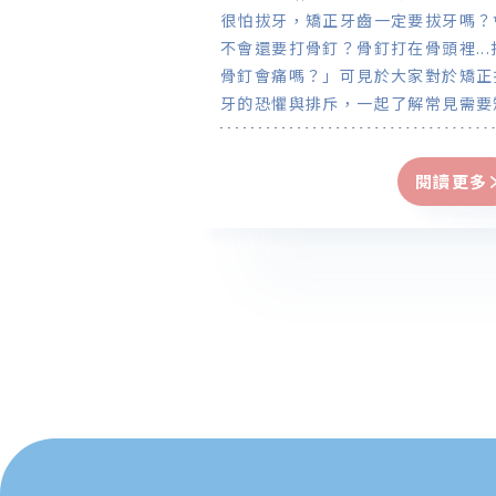
很怕拔牙，矯正牙齒一定要拔牙嗎？
不會還要打骨釘？骨釘打在骨頭裡...
骨釘會痛嗎？」可見於大家對於矯正
牙的恐懼與排斥，一起了解常見需要
正拔牙的原因：齒列擁擠程度、軟組
外觀、中線偏移許多、原本已經壞掉
閱讀更多
法保留的牙齒。