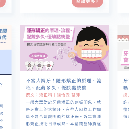
閱讀更多
能
咬
牙
不當大鋼牙！隱形矯正的原理、流
牙
？
程、配戴多久、優缺點統整
嗎
撰文：矯正科｜錢怡雯 醫師
撰
一般大眾對於牙齒矯正的刻板印象，就
許
智
是牙齒上的大鋼牙，有些人因為工作關
整
過
係不適合這麼明顯的矯正器。近年來隱
得
不
形矯正技術日漸成熟⋯本篇錢醫師將逐
「
會