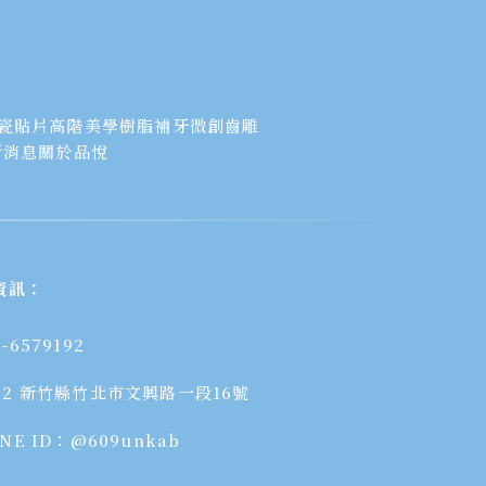
瓷貼片
高階美學樹脂補牙
微創齒雕
新消息
關於品悅
資訊：
3-6579192
02 新竹縣竹北市文興路一段16號
INE ID：@609unkab