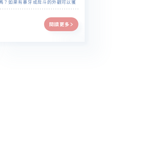
嗎？如果有暴牙或戽斗的外觀可以獲
改善嗎？」，本篇將由錢醫師搭配暴
與戽斗案例，為您解答對於牙齒矯正
閱讀更多
臉型變化的常見疑問。