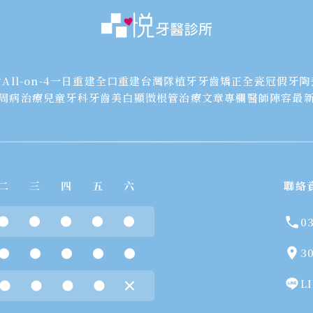
射
All-on-4一日重建
全口重建
台灣隊植牙
牙齒矯正
全瓷冠假牙
陶
周病治療
兒童牙科
牙齒美白
顯微根管治療
文章專欄
醫師陣容
最
聯絡
0
3
L