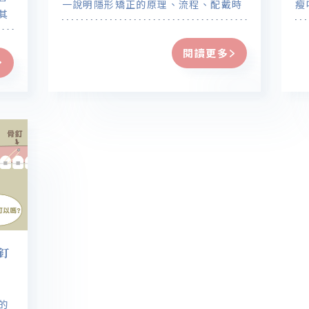
一說明隱形矯正的原理、流程、配戴時
瘦
其
間、優缺點統整等內容。
得
牙
齒
閱讀更多
與
釘
的