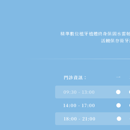
精準數位植牙
植體終身保固
水雷
活髓保存術
牙