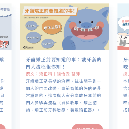
矯
牙齒矯正前要知道的事：戴牙套的
牙
四大流程報你知！
咬
撰文：矯正科｜錢怡雯 醫師
撰
讓你
牙齒矯正是長期的治療，往往關乎到一
本
說
個人的門面改變，事前審慎的評估是非
含
常重要的，這次與大家分享戴牙套前的
矯
的
四大步驟與流程（資料收集、矯正諮
咬
正
詢、矯正前牙科治療、裝戴矯正器），
搖
果
希望能讓大家在戴牙套前有更多的了解
的
擁
喔！
戴