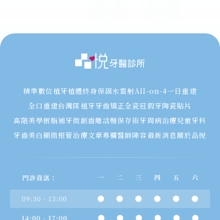
精準數位植牙
植體終身保固
水雷射
All-on-4一日重建
全口重建
台灣隊植牙
牙齒矯正
全瓷冠假牙
陶瓷貼片
高階美學樹脂補牙
微創齒雕
活髓保存術
牙周病治療
兒童牙科
牙齒美白
顯微根管治療
文章專欄
醫師陣容
最新消息
關於品悅