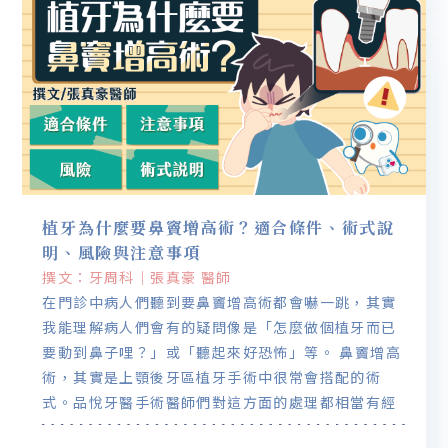
植牙為什麼要鼻竇增高術？適合條件、術式說
明、風險與注意事項
撰文：牙周科｜張真豪 醫師
在門診中病人們聽到要鼻竇增高術都會嚇一跳，其實
我能理解病人們會有的疑問像是「怎麼做個植牙而已
要動到鼻子哩？」或「聽起來好恐怖」等。 鼻竇增高
術，其實是上顎後牙區植牙手術中很常會搭配的術
式。品悅牙醫手術醫師們對這方面的處理都相當有經
驗，因此依照每個病情的不同，依照我們的經驗及知