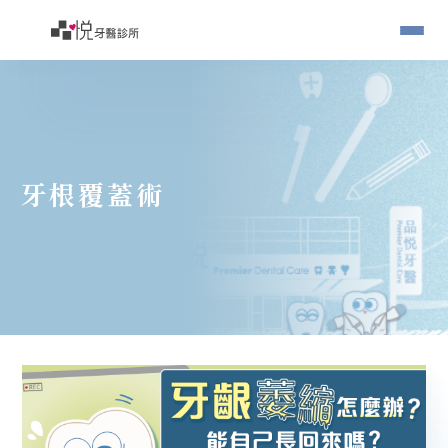
牙根覆蓋術