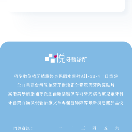
精準數位植牙
植體終身保固
水雷射
All-on-4一日重建
全口重建
台灣隊植牙
牙齒矯正
全瓷冠假牙
陶瓷貼片
高階美學樹脂補牙
微創齒雕
活髓保存術
牙周病治療
兒童牙科
牙齒美白
顯微根管治療
文章專欄
醫師陣容
最新消息
關於品悅